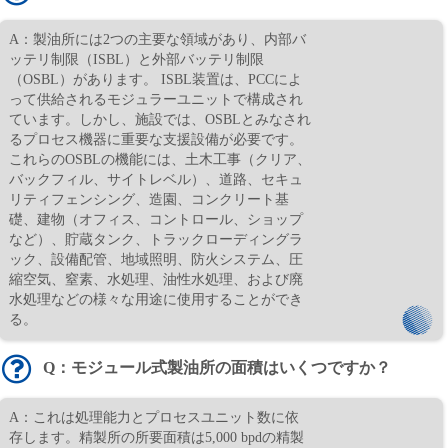
A：製油所には2つの主要な領域があり、内部バ
ッテリ制限（ISBL）と外部バッテリ制限
（OSBL）があります。 ISBL装置は、PCCによ
って供給されるモジュラーユニットで構成され
ています。しかし、施設では、OSBLとみなされ
るプロセス機器に重要な支援設備が必要です。
これらのOSBLの機能には、土木工事（クリア、
バックフィル、サイトレベル）、道路、セキュ
リティフェンシング、造園、コンクリート基
礎、建物（オフィス、コントロール、ショップ
など）、貯蔵タンク、トラックローディングラ
ック、設備配管、地域照明、防火システム、圧
縮空気、窒素、水処理、油性水処理、および廃
水処理などの様々な用途に使用することができ
る。
Q：モジュール式製油所の面積はいくつですか？
A：これは処理能力とプロセスユニット数に依
存します。精製所の所要面積は5,000 bpdの精製